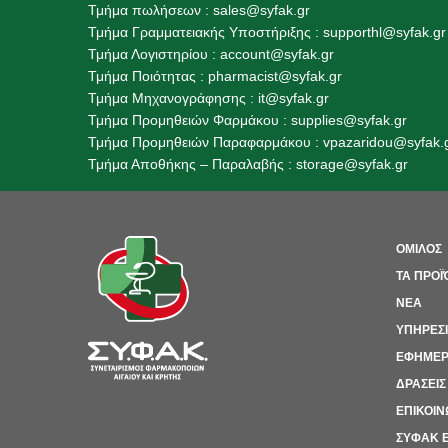
Τμήμα πωλήσεων :
sales@syfak.gr
Τμήμα Γραμματειακής Υποστήριξης :
supporthl@syfak.gr
Τμήμα Λογιστηρίου :
account@syfak.gr
Τμήμα Ποιότητας :
pharmacist@syfak.gr
Τμήμα Μηχανογράφησης :
it@syfak.gr
Τμήμα Προμηθειών Φαρμάκου :
supplies@syfak.gr
Τμήμα Προμηθειών Παραφαρμάκου : vpazaridou@syfak.
Τμήμα Αποθήκης – Παραλαβής
:
storage@syfak.gr
>
ΟΜΙΛΟΣ
>
ΤΑ ΠΡΟΪ
>
ΝΕΑ
>
ΥΠΗΡΕΣ
>
ΕΦΗΜΕΡ
>
ΔΡΑΣΕΙΣ
>
ΕΠΙΚΟΙΝ
>
ΣΥΦΑΚ E