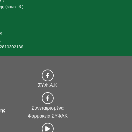
ς (εσωτ. 8 )
19
1
 2810302136
ΣΥ.Φ.Α.Κ
Συνεταιρισμένα
της
Φαρμακεία ΣΥΦΑΚ