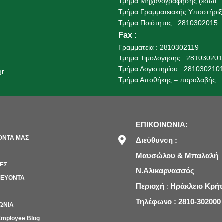
Τμήμα Μηχανογράφησης (εσωτ. 
Τμήμα Γραμματειακής Υποστήριξη
Τμήμα Ποιότητας : 2810302015
Fax
:
Γραμματεία : 2810302119
Τμήμα Τιμολόγησης : 28103020
Τμήμα Λογιστηρίου : 281030210
gr
Τμήμα Αποθήκης – παραλαβής :
ΕΠΙΚΟΙΝΩΝΙΑ:
ΌΝΤΑ ΜΑΣ
Διεύθυνση :
Μαυσώλου & Μπαλαλή
ΙΕΣ
Ν.Αλικαρνασσός
ΕΥΟΝΤΑ
Περιοχή : Ηράκλειο Κρή
Τηλέφωνο : 2810-302000
ΩΝΙΑ
mployee Blog