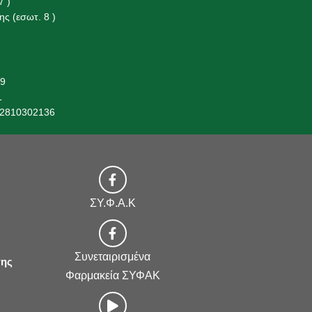
7 )
ς (εσωτ. 8 )
19
1
 2810302136
ΣΥ.Φ.Α.Κ
Συνεταιρισμένα
της
Φαρμακεία ΣΥΦΑΚ