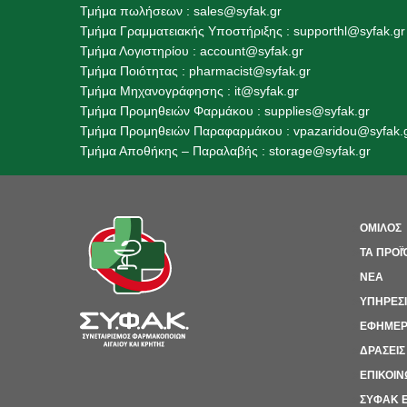
Τμήμα πωλήσεων :
sales@syfak.gr
Τμήμα Γραμματειακής Υποστήριξης :
supporthl@syfak.gr
Τμήμα Λογιστηρίου :
account@syfak.gr
Τμήμα Ποιότητας :
pharmacist@syfak.gr
Τμήμα Μηχανογράφησης :
it@syfak.gr
Τμήμα Προμηθειών Φαρμάκου :
supplies@syfak.gr
Τμήμα Προμηθειών Παραφαρμάκου : vpazaridou@syfak.
Τμήμα Αποθήκης – Παραλαβής
:
storage@syfak.gr
>
ΟΜΙΛΟΣ
>
ΤΑ ΠΡΟΪ
>
ΝΕΑ
>
ΥΠΗΡΕΣ
>
ΕΦΗΜΕΡ
>
ΔΡΑΣΕΙΣ
>
ΕΠΙΚΟΙΝ
>
ΣΥΦΑΚ E