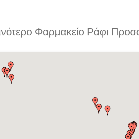
ντινότερο Φαρμακείο Ράφι Πρ