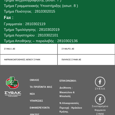
Τμήμα Μηχανογράφησης (εσωτ. 7 )
Τμήμα Γραμματειακής Υποστήριξης (εσωτ. 8 )
Τμήμα Ποιότητας : 2810302015
Fax
:
Γραμματεία : 2810302119
Τμήμα Τιμολόγησης : 2810302019
Τμήμα Λογιστηρίου : 2810302101
Τμήμα Αποθήκης – παραλαβής : 2810302136
ΣΥ.ΦΑ.Λ. ΑΕ
ΣΥ.ΦΑ.ΡΟ. ΑΕ
ΦΑΡΜΑΚΟΑΠΟΘΗΚΕΣ ΑΙΓΑΙΟΥ ΣΥΦΑΚ
ΓΑΛΗΝΟΣ ΣΥΦΑΚ ΑΕ
>
ΟΜΙΛΟΣ
ΕΠΙΚΟΙΝΩΝΙΑ:
>
ΤΑ ΠΡΟΪΌΝΤΑ ΜΑΣ
Διεύθυνση :
ΣΥ.Φ.Α.Κ
Μαυσώλου &
>
ΝΕΑ
Μπαλαλή
>
ΥΠΗΡΕΣΙΕΣ
Ν.Αλικαρνασσός
Συνεταιρισμένα
>
ΕΦΗΜΕΡΕΥΟΝΤΑ
Περιοχή : Ηράκλειο
Φαρμακεία
Κρήτης
>
ΣΥΦΑΚ
ΔΡΑΣΕΙΣ