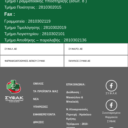
Τμήμα Γραμματειακής Υποστήριξης (εσωτ. 8 )
Τμήμα Ποιότητας : 2810302015
Fax
:
Γραμματεία : 2810302119
Τμήμα Τιμολόγησης : 2810302019
Τμήμα Λογιστηρίου : 2810302101
Τμήμα Αποθήκης – παραλαβής : 2810302136
ΣΥ.ΦΑ.Λ. ΑΕ
ΣΥ.ΦΑ.ΡΟ. ΑΕ
ΦΑΡΜΑΚΟΑΠΟΘΗΚΕΣ ΑΙΓΑΙΟΥ ΣΥΦΑΚ
ΓΑΛΗΝΟΣ ΣΥΦΑΚ ΑΕ
>
ΟΜΙΛΟΣ
ΕΠΙΚΟΙΝΩΝΙΑ:
>
ΤΑ ΠΡΟΪΌΝΤΑ ΜΑΣ
Διεύθυνση :
ΣΥ.Φ.Α.Κ
Μαυσώλου &
>
ΝΕΑ
Μπαλαλή
>
ΥΠΗΡΕΣΙΕΣ
Ν.Αλικαρνασσός
Συνεταιρισμένα
>
ΕΦΗΜΕΡΕΥΟΝΤΑ
Περιοχή : Ηράκλειο
Φαρμακεία
Κρήτης
>
ΣΥΦΑΚ
ΔΡΑΣΕΙΣ
Τηλέφωνο : 2810-